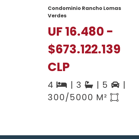
Condominio Rancho Lomas
Verdes
UF 16.480 -
$673.122.139
CLP
4
| 3
| 5
|
300/5000 M²