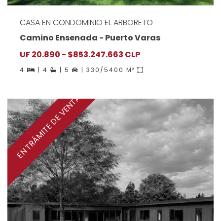
CASA EN CONDOMINIO EL ARBORETO
Camino Ensenada - Puerto Varas
UF 20.890 - $853.247.663 CLP
4
| 4
| 5
| 330/5400 M²
EN TRÁMITE DE VENTA