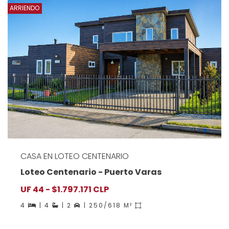
ARRIENDO
CASA EN LOTEO CENTENARIO
Loteo Centenario - Puerto Varas
UF 44 - $1.797.171 CLP
4
| 4
| 2
| 250/618 M²