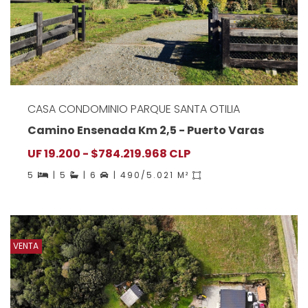
CASA CONDOMINIO PARQUE SANTA OTILIA
Camino Ensenada Km 2,5 - Puerto Varas
UF 19.200 - $784.219.968 CLP
5
| 5
| 6
| 490/5.021 M²
VENTA