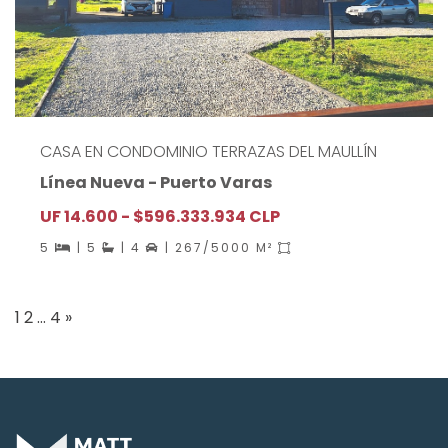
CASA EN CONDOMINIO TERRAZAS DEL MAULLÍN
Línea Nueva - Puerto Varas
UF 14.600 - $596.333.934 CLP
5
| 5
| 4
| 267/5000 M²
Paginación
1
2
…
4
»