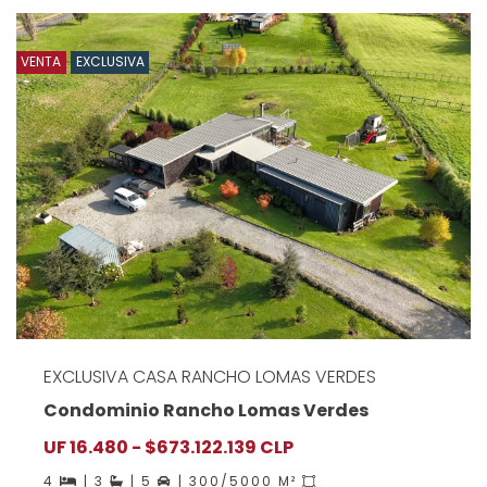
VENTA
EXCLUSIVA
EXCLUSIVA CASA RANCHO LOMAS VERDES
Condominio Rancho Lomas Verdes
UF 16.480 - $673.122.139 CLP
4
| 3
| 5
| 300/5000 M²