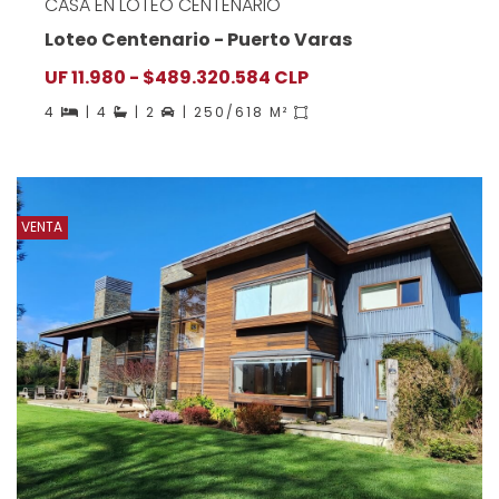
CASA EN LOTEO CENTENARIO
Loteo Centenario - Puerto Varas
UF 11.980 - $489.320.584 CLP
4
| 4
| 2
| 250/618 M²
VENTA