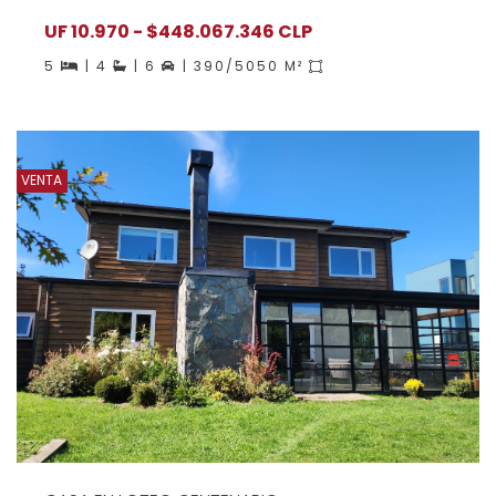
UF 10.970 - $448.067.346 CLP
5
| 4
| 6
| 390/5050 M²
VENTA