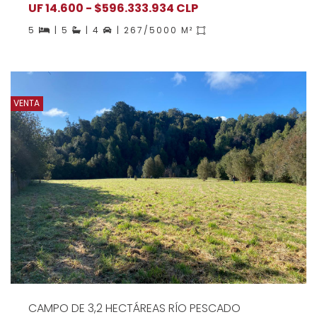
UF 14.600 - $596.333.934 CLP
5
| 5
| 4
| 267/5000 M²
VENTA
CAMPO DE 3,2 HECTÁREAS RÍO PESCADO