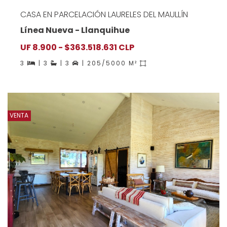
CASA EN PARCELACIÓN LAURELES DEL MAULLÍN
Línea Nueva - Llanquihue
UF 8.900 - $363.518.631 CLP
3
| 3
| 3
| 205/5000 M²
VENTA