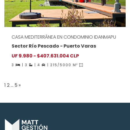
CASA MEDITERRÁNEA EN CONDOMINIO IDANMAPU
Sector Río Pescado - Puerto Varas
UF 9.980 - $407.631.004 CLP
3
| 3
| 4
| 215/5000 M²
Paginación
1
2
…
5
»