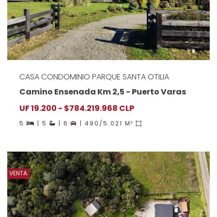
CASA CONDOMINIO PARQUE SANTA OTILIA
Camino Ensenada Km 2,5 - Puerto Varas
UF 19.200 - $784.219.968 CLP
5
| 5
| 6
| 490/5.021 M²
VENTA