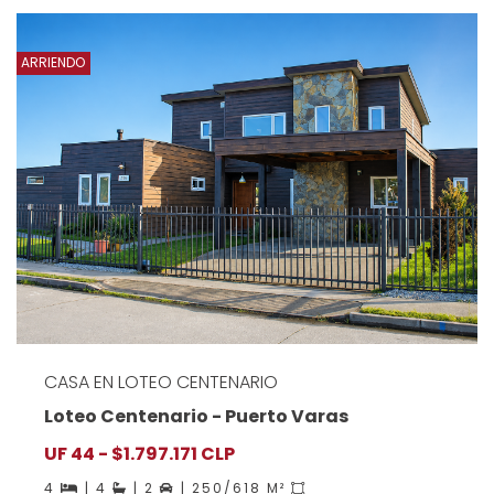
ARRIENDO
CASA EN LOTEO CENTENARIO
Loteo Centenario - Puerto Varas
UF 44 - $1.797.171 CLP
4
| 4
| 2
| 250/618 M²