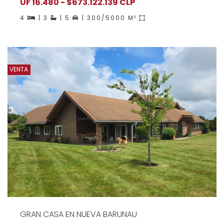
UF 16.480 - $673.122.139 CLP
4
| 3
| 5
| 300/5000 M²
VENTA
GRAN CASA EN NUEVA BARUNAU