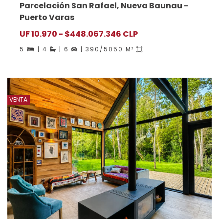
Parcelación San Rafael, Nueva Baunau -
Puerto Varas
UF 10.970 - $448.067.346 CLP
5
| 4
| 6
| 390/5050 M²
VENTA