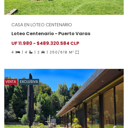
CASA EN LOTEO CENTENARIO
Loteo Centenario - Puerto Varas
UF 11.980 - $489.320.584 CLP
4
| 4
| 2
| 250/618 M²
VENTA
EXCLUSIVA