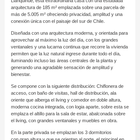
Llanquihue, esta extraordinaria
c
​asa con una estudiada
arquitectura
de 185 m² emplaza
​da
sobre una parcela de
más de 5.00
5 m² ofreciendo privacidad, amplitud y una
conexión única con el paisaje del sur de Chile.
Diseñada con una arquitectura moderna,
​y orientada para
aprovechar al máximo la luz del día,
c
​on l
os grandes
ventanales y una lucarna continua que recorre la vivienda
permiten que la luz natural ingrese durante todo el día,
iluminando incluso las áreas centrales de la planta y
generando una agradable sensación de amplitud y
bienestar.
​Se compone con la siguiente distribución: Chiflonera de
acceso, con baño de visitas, hall de distribución, ala
oriente que alberga el living y comedor en doble altura,
moderna cocina integrada, con logia aparte, sobre esta se
emplaza el altillo para la sala de estar, abalconada sobre
el living, con grandes ventanales y muebles en obra.
En la parte privada se emplazan los 3 dormitorios
con gran altura y que se orientan al norte, el principal en