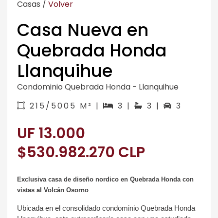
Casas
/
Volver
Casa Nueva en
Quebrada Honda
Llanquihue
Condominio Quebrada Honda - Llanquihue
215/5005 M² |
3 |
3 |
3
UF 13.000
$530.982.270 CLP
Exclusiva casa de diseño
n
​ordico
en Quebrada Honda con
vistas al Volcán Osorno
Ubicada en el consolidado
c
​ondominio
Quebrada Honda