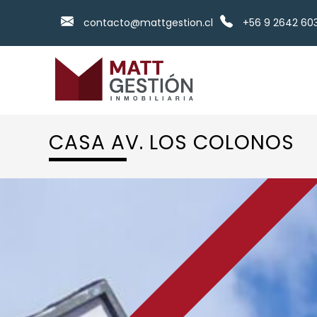
contacto@mattgestion.cl
+56 9 2642 60
Skip
to
content
CASA AV. LOS COLONOS