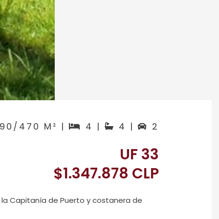
90/470 M² |
4 |
4 |
2
UF 33
$1.347.878 CLP
e la Capitanía de Puerto y costanera de