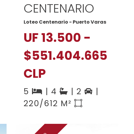
CENTENARIO
Loteo Centenario - Puerto Varas
UF 13.500 -
$551.404.665
CLP
5
| 4
| 2
|
220/612 M²