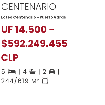
CENTENARIO
Loteo Centenario - Puerto Varas
UF 14.500 -
$592.249.455
CLP
5
| 4
| 2
|
244/619 M²