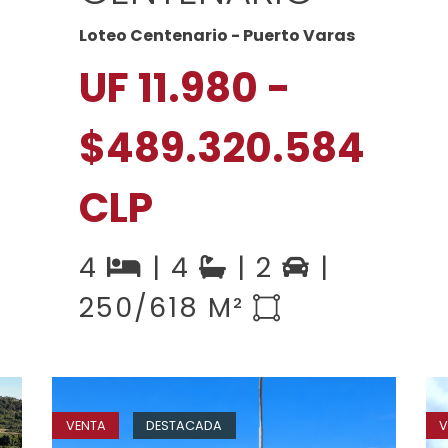
Loteo Centenario - Puerto Varas
UF 11.980 -
$489.320.584
CLP
4
| 4
| 2
|
250/618 M²
VENTA
DESTACADA
V