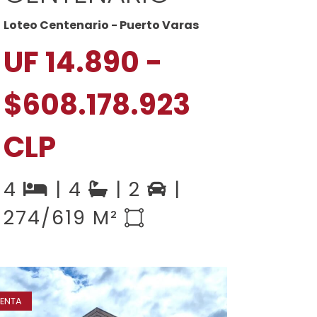
Loteo Centenario - Puerto Varas
UF 14.890 -
$608.178.923
CLP
4
| 4
| 2
|
274/619 M²
ENTA