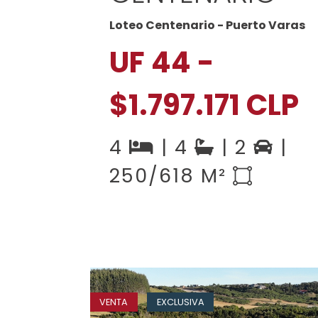
Loteo Centenario - Puerto Varas
UF 44 -
$1.797.171 CLP
4
| 4
| 2
|
250/618 M²
VENTA
EXCLUSIVA