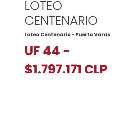
LOTEO
CENTENARIO
Loteo Centenario - Puerto Varas
UF 44 -
$1.797.171 CLP
4
| 4
| 2
|
250/618 M²