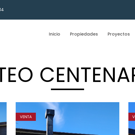
34
Inicio
Propiedades
Proyectos
TEO CENTENA
VENTA
V