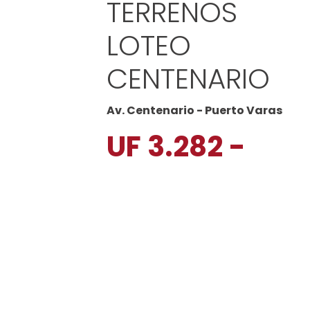
TERRENOS
LOTEO
CENTENARIO
Av. Centenario - Puerto Varas
UF 3.282 -
$134.052.601
CLP
586 a 700 M²