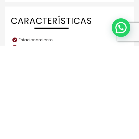
CARACTERÍSTICAS
Estacionamiento
Termopanel
Terraza
Urbanización Completa
Walking Closet
Condominio
Cocina Equipada
Acceso Controlado
Chimenea
UBICACIÓN