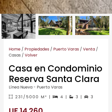
Home
/
Propiedades
/
Puerto Varas
/
Venta
/
Casas
/
Volver
Casa en Condominio
Reserva Santa Clara
Línea Nueva - Puerto Varas
231/5000 M² |
4 |
3 |
3
UF 14.260